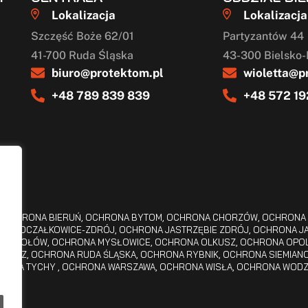
Lokalizacja
Lokalizacja
Szczęść Boże 62/01
Partyzantów 44
41-700 Ruda Śląska
43-300 Bielsko-
biuro@protektom.pl
wioletta@p
+48 789 839 839
+48 572 19
,
OCHRONA BIERUŃ
,
OCHRONA BYTOM
,
OCHRONA CHORZÓW
,
OCHRONA 
NA GOCZAŁKOWICE-ZDRÓJ
,
OCHRONA JASTRZĘBIE ZDRÓJ
,
OCHRONA J
A MIKOŁÓW
,
OCHRONA MYSŁOWICE
,
OCHRONA OLKUSZ
,
OCHRONA OPO
IBÓRZ
,
OCHRONA RUDA ŚLĄSKA
,
OCHRONA RYBNIK
,
OCHRONA SIEMIANO
RONA TYCHY
,
OCHRONA WARSZAWA
,
OCHRONA WISŁA
,
OCHRONA WODZI