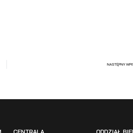
NASTĘPNY WPI
M
CENTRALA
ODDZIAŁ BIE