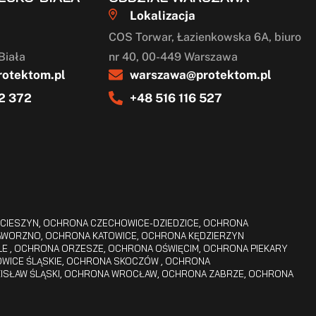
Lokalizacja
COS Torwar, Łazienkowska 6A, biuro
Biała
nr 40, 00-449 Warszawa
rotektom.pl
warszawa@protektom.pl
2 372
+48 516 116 527
CIESZYN
,
OCHRONA CZECHOWICE-DZIEDZICE
,
OCHRONA
AWORZNO
,
OCHRONA KATOWICE
,
OCHRONA KĘDZIERZYN
LE
,
OCHRONA ORZESZE
,
OCHRONA OŚWIĘCIM
,
OCHRONA PIEKARY
WICE ŚLĄSKIE
,
OCHRONA SKOCZÓW
,
OCHRONA
SŁAW ŚLĄSKI
,
OCHRONA WROCŁAW
,
OCHRONA ZABRZE
,
OCHRONA