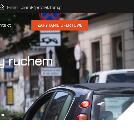
Email: biuro@protektom.pl
ntakt
ZAPYTANIE OFERTOWE
my ruchem
ym