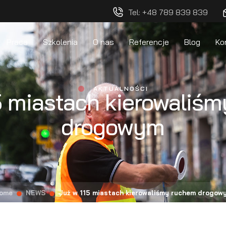
Tel: +48 789 839 839
Praca
Szkolenia
O nas
Referencje
Blog
Ko
AKTUALNOŚCI
5 miastach kierowaliś
drogowym
ome
NEWS
Już w 115 miastach kierowaliśmy ruchem drogow