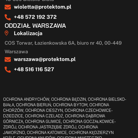
wioletta@protektom.pl
+48 572 192 372
ODDZIAŁ WARSZAWA
Lokalizacja
COS Torwar, Łazienkowska 6A, biuro nr 40, 00-449
Warszawa
warszawa@protektom.pl
+48 516 116 527
OCHRONA ANDRYCHÓW
,
OCHRONA BĘDZIN
,
OCHRONA BIELSKO-
BIAŁA
,
OCHRONA BIERUŃ
,
OCHRONA BYTOM
,
OCHRONA
CHORZÓW
,
OCHRONA CIESZYN
,
OCHRONA CZECHOWICE-
DZIEDZICE
,
OCHRONA CZELADŹ
,
OCHRONA DĄBROWA
GÓRNICZA
,
OCHRONA GLIWICE
,
OCHRONA GOCZAŁKOWICE-
ZDRÓJ
,
OCHRONA JASTRZĘBIE ZDRÓJ
,
OCHRONA
JAWORZNO
,
OCHRONA KATOWICE
,
OCHRONA KĘDZIERZYN
KOŹLE
,
OCHRONA KNURÓW
,
OCHRONA MIASTECZKO